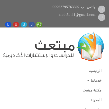
واتس اب
00962795763302
mobt3ath1@gmail.com
الرئيسية
خدماتنا
مكتبة مبتعث
المدونة