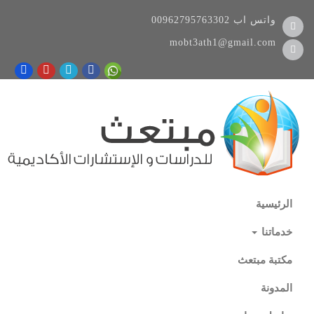
واتس اب
00962795763302
mobt3ath1@gmail.com
الرئيسية
خدماتنا
مكتبة مبتعث
المدونة