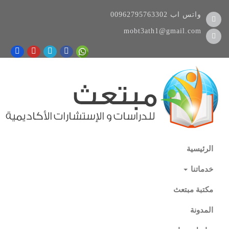
واتس اب
00962795763302
mobt3ath1@gmail.com
الرئيسية
خدماتنا
مكتبة مبتعث
المدونة