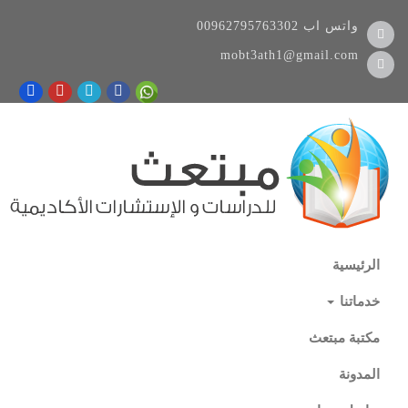
واتس اب
00962795763302
mobt3ath1@gmail.com
الرئيسية
خدماتنا
مكتبة مبتعث
المدونة