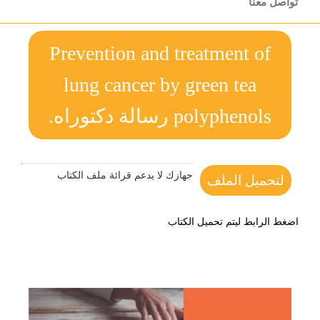
تواصل معنا
Prevention and treatment of
lung cancer by green tea
polyphenols رسالة دكتوراه.
جهازك لا يدعم قرائة ملف الكتاب
لتحميل الملف
اضغط الرابط ليتم تحميل الكتاب