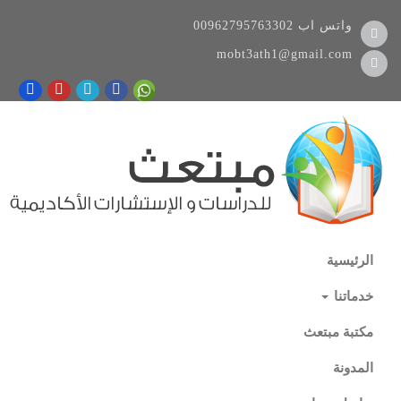
واتس اب
00962795763302
mobt3ath1@gmail.com
الرئيسية
خدماتنا
مكتبة مبتعث
المدونة