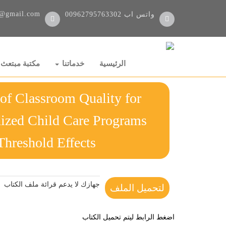
@gmail.com
واتس اب
00962795763302
الرئيسية
خدماتنا
مكتبة مبتعث
of Classroom Quality for
dized Child Care Programs
anding Threshold Effects
جهازك لا يدعم قرائة ملف الكتاب
لتحميل الملف
اضغط الرابط ليتم تحميل الكتاب