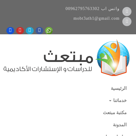
واتس اب
00962795763302
mobt3ath1@gmail.com
الرئيسية
خدماتنا
مكتبة مبتعث
المدونة