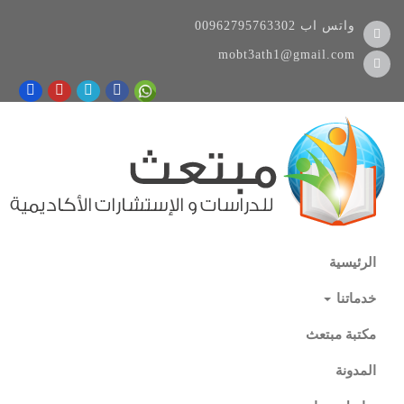
واتس اب
00962795763302
mobt3ath1@gmail.com
الرئيسية
خدماتنا
مكتبة مبتعث
المدونة