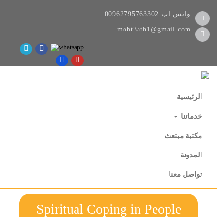
واتس اب
00962795763302
mobt3ath1@gmail.com
الرئيسية
خدماتنا
مكتبة مبتعث
المدونة
تواصل معنا
Spiritual Coping in People