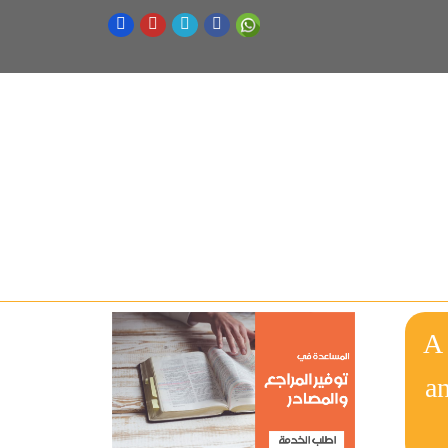
A 
an