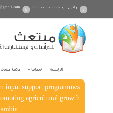
@gmail.com
واتس اب
00962795763302
الرئيسية
خدماتنا
مكتبة مبتعث
rm input support programmes
romoting agricultural growth
in Zambia رسالة