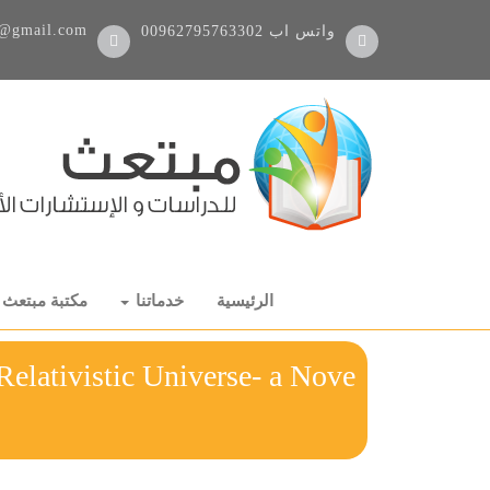
@gmail.com
واتس اب
00962795763302
الرئيسية
خدماتنا
مكتبة مبتعث