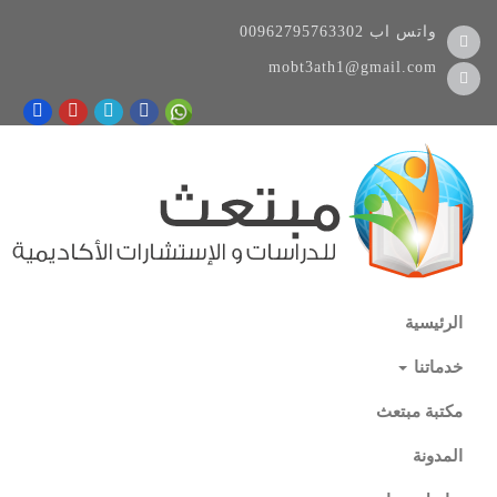
واتس اب
00962795763302
mobt3ath1@gmail.com
الرئيسية
خدماتنا
مكتبة مبتعث
المدونة