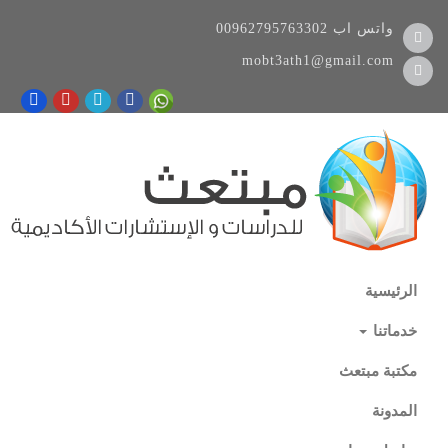
واتس اب
00962795763302
mobt3ath1@gmail.com
الرئيسية
خدماتنا
مكتبة مبتعث
المدونة