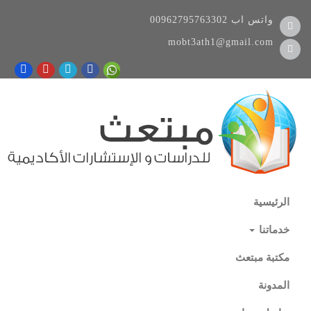
واتس اب
00962795763302
mobt3ath1@gmail.com
الرئيسية
خدماتنا
مكتبة مبتعث
المدونة