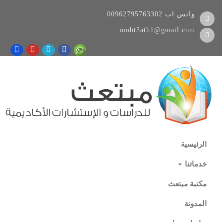
واتس اب
00962795763302
mobt3ath1@gmail.com
الرئيسية
خدماتنا
مكتبة مبتعث
المدونة