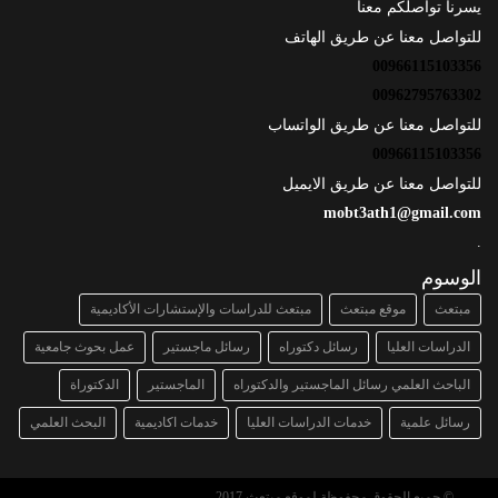
يسرنا تواصلكم معنا
للتواصل معنا عن طريق الهاتف
00966115103356
00962795763302
للتواصل معنا عن طريق الواتساب
00966115103356
للتواصل معنا عن طريق الايميل
mobt3ath1@gmail.com
.
الوسوم
مبتعث
موقع مبتعث
مبتعث للدراسات والإستشارات الأكاديمية
الدراسات العليا
رسائل دكتوراه
رسائل ماجستير
عمل بحوث جامعية
الباحث العلمي رسائل الماجستير والدكتوراه
الماجستير
الدكتوراة
رسائل علمية
خدمات الدراسات العليا
خدمات اكاديمية
البحث العلمي
© جميع الحقوق محفوظة لموقع مبتعث 2017