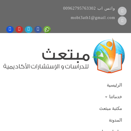
واتس اب
00962795763302
mobt3ath1@gmail.com
الرئيسية
خدماتنا
مكتبة مبتعث
المدونة