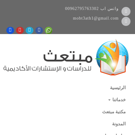
واتس اب
00962795763302
mobt3ath1@gmail.com
الرئيسية
خدماتنا
مكتبة مبتعث
المدونة