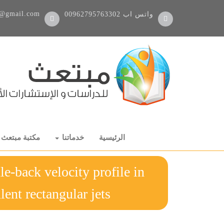
@gmail.com
واتس اب
00962795763302
الرئيسية
خدماتنا
مكتبة مبتعث
e-back velocity profile in
d turbulent rectangular jets