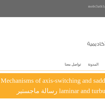
mobt3ath1
المدونة
تواصل معنا
Mechanisms of axis-switching and saddl
laminar an رسالة ماجستير