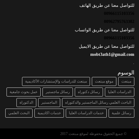
للتواصل معنا عن طريق الهاتف
00966115103356
00962795763302
للتواصل معنا عن طريق الواتساب
00966115103356
للتواصل معنا عن طريق الايميل
mobt3ath1@gmail.com
.
الوسوم
مبتعث
موقع مبتعث
مبتعث للدراسات والإستشارات الأكاديمية
الدراسات العليا
رسائل دكتوراه
رسائل ماجستير
عمل بحوث جامعية
الباحث العلمي رسائل الماجستير والدكتوراه
الماجستير
الدكتوراة
رسائل علمية
خدمات الدراسات العليا
خدمات اكاديمية
البحث العلمي
© جميع الحقوق محفوظة لموقع مبتعث 2017