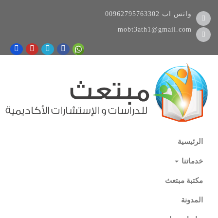
واتس اب
00962795763302
mobt3ath1@gmail.com
الرئيسية
خدماتنا
مكتبة مبتعث
المدونة