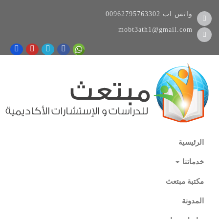
واتس اب
00962795763302
mobt3ath1@gmail.com
الرئيسية
خدماتنا
مكتبة مبتعث
المدونة