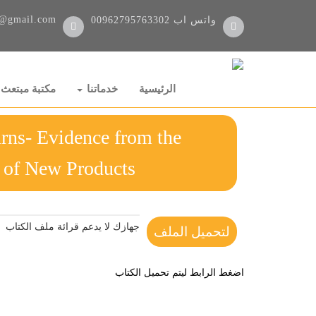
@gmail.com
واتس اب
00962795763302
الرئيسية
خدماتنا
مكتبة مبتعث
rns- Evidence from the
ncement of New Products
جهازك لا يدعم قرائة ملف الكتاب
لتحميل الملف
اضغط الرابط ليتم تحميل الكتاب