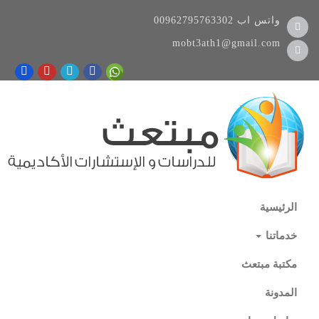
واتس اب
00962795763302
mobt3ath1@gmail.com
الرئيسية
خدماتنا
مكتبة مبتعث
المدونة