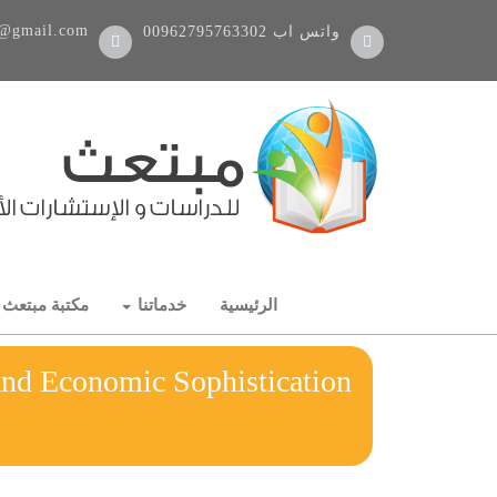
@gmail.com
واتس اب
00962795763302
الرئيسية
خدماتنا
مكتبة مبتعث