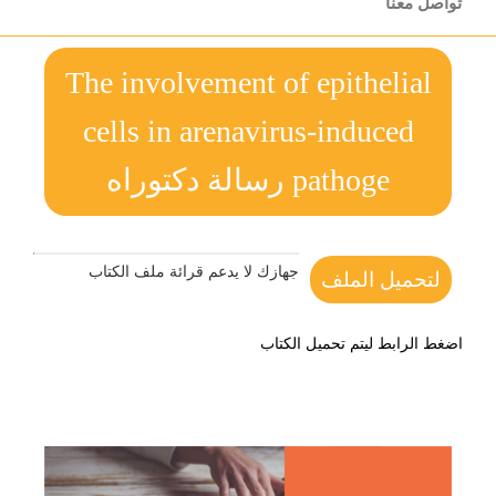
تواصل معنا
The involvement of epithelial
cells in arenavirus-induced
pathoge رسالة دكتوراه
جهازك لا يدعم قرائة ملف الكتاب
لتحميل الملف
اضغط الرابط ليتم تحميل الكتاب