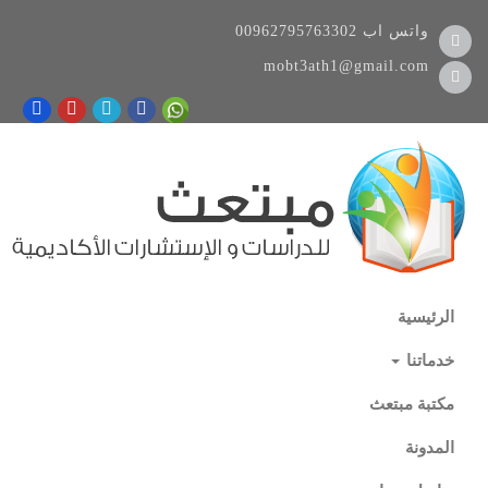
واتس اب
00962795763302
mobt3ath1@gmail.com
الرئيسية
خدماتنا
مكتبة مبتعث
المدونة