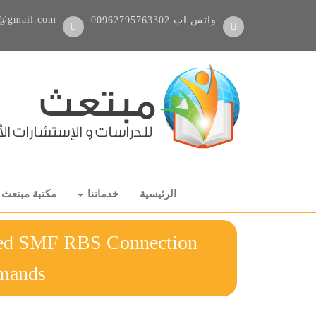
@gmail.com
واتس اب
00962795763302
الرئيسية
خدماتنا
مكتبة مبتعث
wed SMF RBS Connection
Demands رسالة 