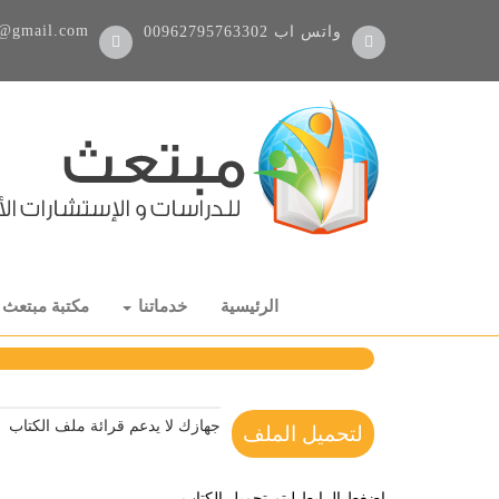
@gmail.com
واتس اب
00962795763302
الرئيسية
خدماتنا
مكتبة مبتعث
جهازك لا يدعم قرائة ملف الكتاب
لتحميل الملف
اضغط الرابط ليتم تحميل الكتاب