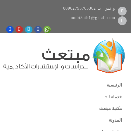
واتس اب
00962795763302
mobt3ath1@gmail.com
الرئيسية
خدماتنا
مكتبة مبتعث
المدونة