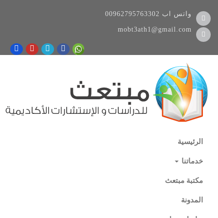
واتس اب
00962795763302
mobt3ath1@gmail.com
الرئيسية
خدماتنا
مكتبة مبتعث
المدونة