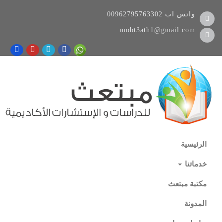
واتس اب
00962795763302
mobt3ath1@gmail.com
الرئيسية
خدماتنا
مكتبة مبتعث
المدونة