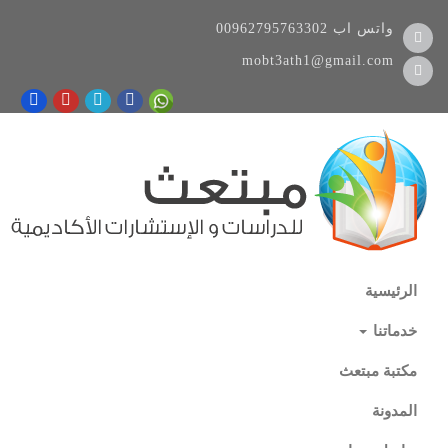
واتس اب
00962795763302
mobt3ath1@gmail.com
الرئيسية
خدماتنا
مكتبة مبتعث
المدونة