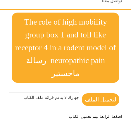
تواصل معنا
The role of high mobility
group box 1 and toll like
receptor 4 in a rodent model of
neuropathic pain رسالة
ماجستير
جهازك لا يدعم قرائة ملف الكتاب
لتحميل الملف
اضغط الرابط ليتم تحميل الكتاب