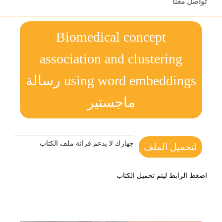
تواصل معنا
Biomedical concept
association and clustering
using word embeddings رسالة
ماجستير
جهازك لا يدعم قرائة ملف الكتاب
لتحميل الملف
اضغط الرابط ليتم تحميل الكتاب