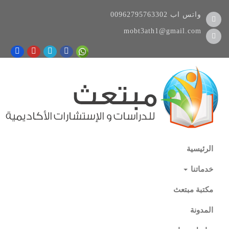
واتس اب
00962795763302
mobt3ath1@gmail.com
الرئيسية
خدماتنا
مكتبة مبتعث
المدونة