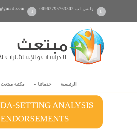
@gmail.com
واتس اب
00962795763302
الرئيسية
خدماتنا
مكتبة مبتعث
NDA-SETTING ANALYSIS
ELEBRITY ENDORSEMENTS