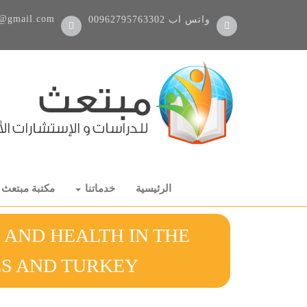
@gmail.com
واتس اب
00962795763302
الرئيسية
خدماتنا
مكتبة مبتعث
 AND HEALTH IN THE
ED STATES AND TURKEY