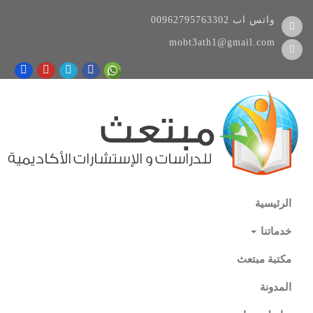
واتس اب
00962795763302
mobt3ath1@gmail.com
الرئيسية
خدماتنا
مكتبة مبتعث
المدونة