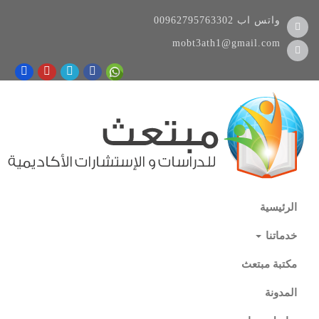
واتس اب
00962795763302
mobt3ath1@gmail.com
الرئيسية
خدماتنا
مكتبة مبتعث
المدونة