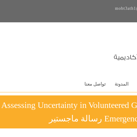
mobt3ath1
المدونة
تواصل معنا
Assessing Uncertainty in Volunteered G
 رسالة ماجستير