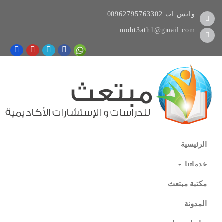
واتس اب
00962795763302
mobt3ath1@gmail.com
الرئيسية
خدماتنا
مكتبة مبتعث
المدونة