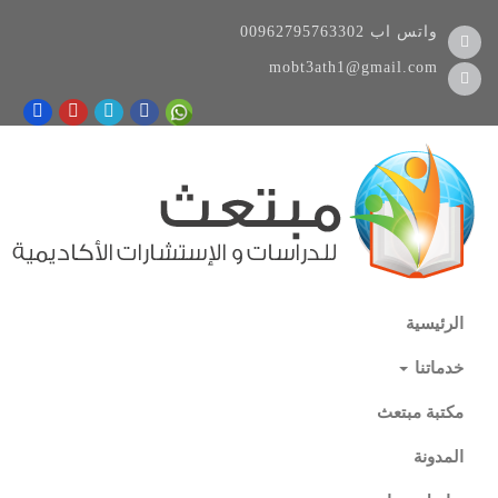
واتس اب
00962795763302
mobt3ath1@gmail.com
الرئيسية
خدماتنا
مكتبة مبتعث
المدونة