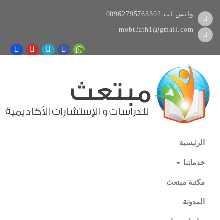
واتس اب
00962795763302
mobt3ath1@gmail.com
الرئيسية
خدماتنا
مكتبة مبتعث
المدونة