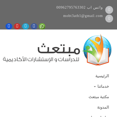
واتس اب
00962795763302
mobt3ath1@gmail.com
الرئيسية
خدماتنا
مكتبة مبتعث
المدونة