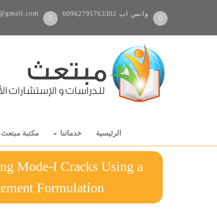
@gmail.com
واتس اب
00962795763302
الرئيسية
خدماتنا
مكتبة مبتعث
ing Mode-I Cracks Using a
Finite Element Formulation