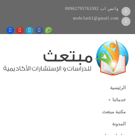
واتس اب
00962795763302
mobt3ath1@gmail.com
الرئيسية
خدماتنا
مكتبة مبتعث
المدونة