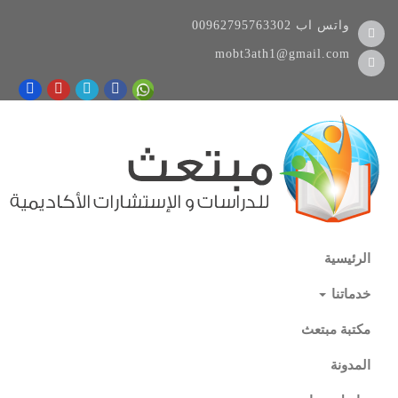
واتس اب
00962795763302
mobt3ath1@gmail.com
الرئيسية
خدماتنا
مكتبة مبتعث
المدونة