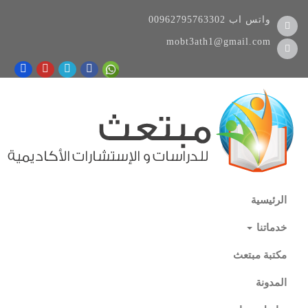
واتس اب
00962795763302
mobt3ath1@gmail.com
الرئيسية
خدماتنا
مكتبة مبتعث
المدونة