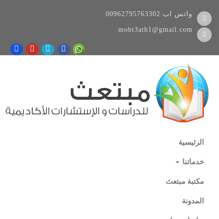
واتس اب
00962795763302
mobt3ath1@gmail.com
الرئيسية
خدماتنا
مكتبة مبتعث
المدونة