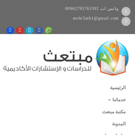
واتس اب
00962795763302
mobt3ath1@gmail.com
الرئيسية
خدماتنا
مكتبة مبتعث
المدونة