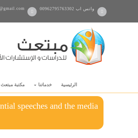
@gmail.com
واتس اب
00962795763302
الرئيسية
خدماتنا
مكتبة مبتعث