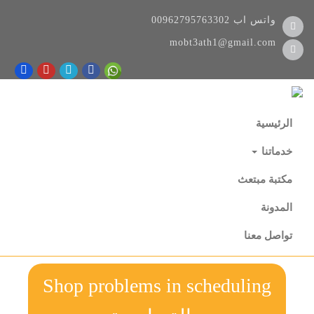
واتس اب
00962795763302
mobt3ath1@gmail.com
الرئيسية
خدماتنا
مكتبة مبتعث
المدونة
تواصل معنا
Shop problems in scheduling