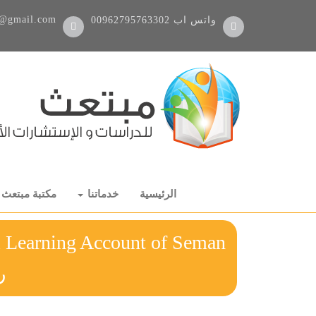
@gmail.com
واتس اب
00962795763302
الرئيسية
خدماتنا
مكتبة مبتعث
l Learning Account of Seman
ر