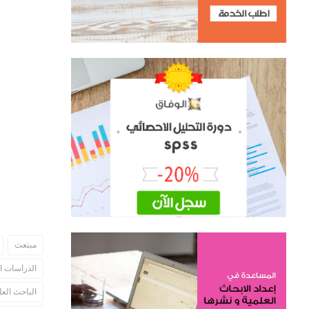
الباحثين ال
 Policy
الوسوم
مبتعث
الدراسات ال
الباحث الع