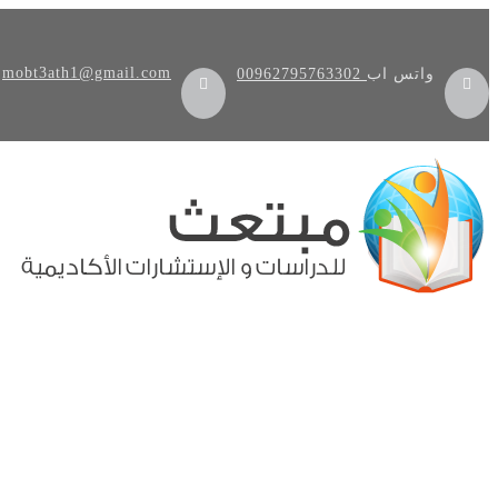
mobt3ath1@gmail.com
واتس اب
00962795763302