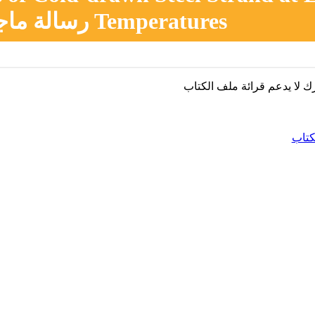
Temperatures رسالة ماجستير
ك لا يدعم قرائة ملف الكتاب
كتاب
تواصلو
 بحثية تُقدّم خدمات البحث العلمي للباحثين وطلبة
اهلا ب
العليا على اختلاف مجالاتهم لمساعدتهم في إكمال
موقع م
لعلمية وتجاوز كافة المشاكل التي قد تواجههم في مختلف
كاديمية الموكلة لهم من إعداد الأبحاث والأوراق ورسائل
يسرنا 
 والدكتوراه فريق العمل يتكون فريق عملنا من نخبة من