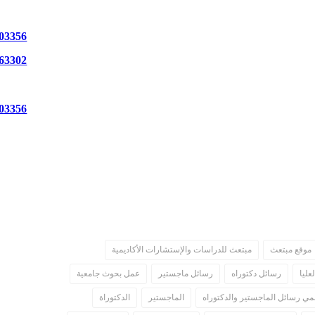
أكاديميي.
للتواص
03356
DMCA
63302
للتواص
03356
للتواص
l.com
.
موقع مبتعث
مبتعث للدراسات والإستشارات الأكاديمية
عليا
رسائل دكتوراه
رسائل ماجستير
عمل بحوث جامعية
لمي رسائل الماجستير والدكتوراه
الماجستير
الدكتوراة