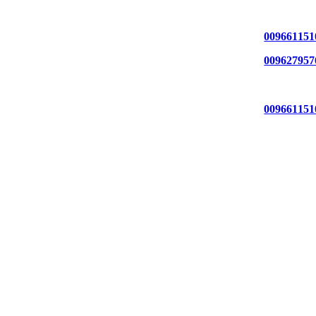
ل معنا عن طريق الهاتف
009661151
009627957
ل معنا عن طريق الواتساب
009661151
ل معنا عن طريق الايميل
mobt3ath1@gmai